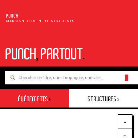
PUNCH
MARIONNETTES EN PLEINES FORMES
PUNCH
,
PARTOUT
.
█
ÉVÉNEMENTS
STRUCTURES
0
0
+
−