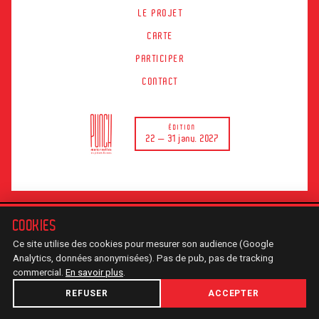
LE PROJET
CARTE
PARTICIPER
CONTACT
ÉDITION
22 — 31 janv. 2027
♥
Webdesign & développement créé avec
par
alice reveilliez
- Logo :
COOKIES
Julien Mellano -
Mentions légales
-
Cookies
- Tous droits réservés ©
Ce site utilise des cookies pour mesurer son audience (Google
2026-2026
Analytics, données anonymisées). Pas de pub, pas de tracking
commercial.
En savoir plus
.
REFUSER
ACCEPTER