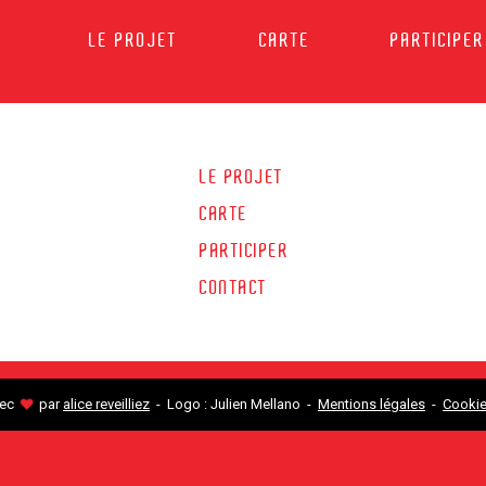
LE PROJET
CARTE
PARTICIPER
LE PROJET
CARTE
PARTICIPER
CONTACT
vec
par
alice reveilliez
- Logo : Julien Mellano -
Mentions légales
-
Cooki
♥