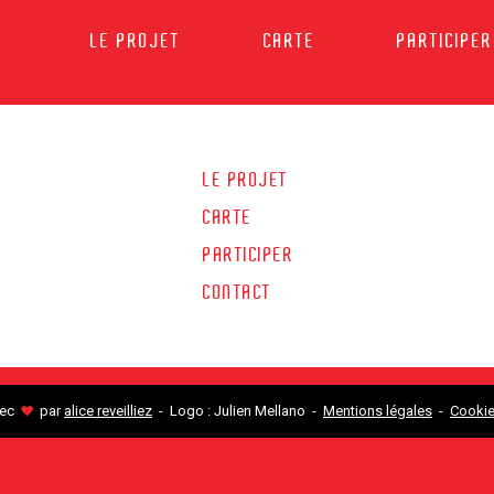
LE PROJET
CARTE
PARTICIPER
LE PROJET
CARTE
PARTICIPER
CONTACT
♥
vec
par
alice reveilliez
- Logo : Julien Mellano -
Mentions légales
-
Cooki