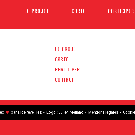
LE PROJET
CARTE
PARTICIPER
LE PROJET
CARTE
PARTICIPER
CONTACT
♥
vec
par
alice reveilliez
- Logo : Julien Mellano -
Mentions légales
-
Cooki