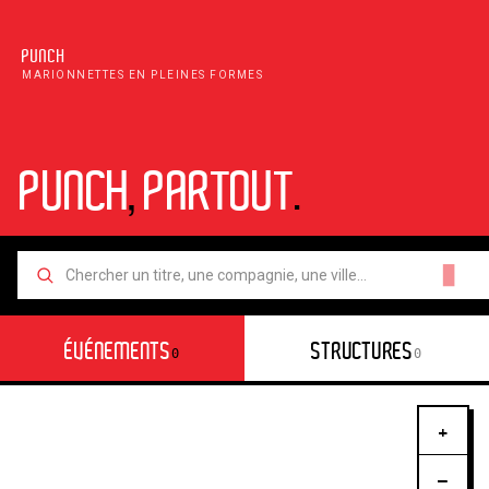
PUNCH
MARIONNETTES EN PLEINES FORMES
PUNCH
,
PARTOUT
.
█
ÉVÉNEMENTS
STRUCTURES
0
0
+
−