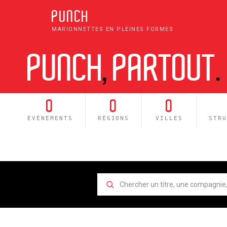
PUNCH
MARIONNETTES EN PLEINES FORMES
PUNCH
,
PARTOUT
.
0
0
0
ÉVÉNEMENTS
RÉGIONS
VILLES
STR