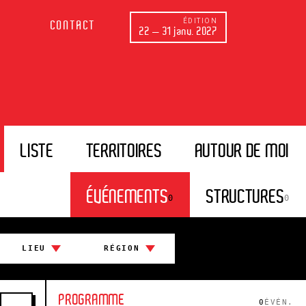
ÉDITION
CONTACT
22 — 31 janv. 2027
LISTE
TERRITOIRES
AUTOUR DE MOI
ÉVÉNEMENTS
STRUCTURES
0
0
LIEU
RÉGION
PROGRAMME
0
ÉVÉN.