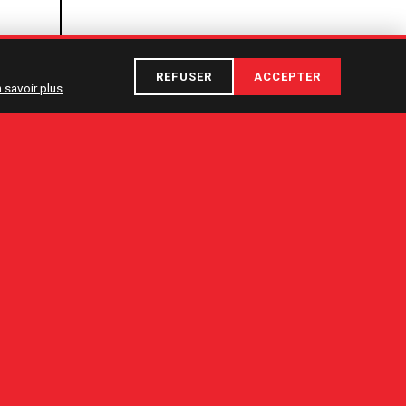
REFUSER
ACCEPTER
 savoir plus
.
ÉDITION
22 — 31 janv. 2027