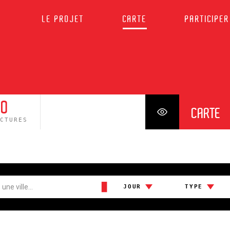
LE PROJET
CARTE
PARTICIPER
0
CARTE
UCTURES
█
JOUR
TYPE