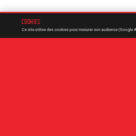
COOKIES
Ce site utilise des cookies pour mesurer son audience (Google 
LÉGENDE — TYPES