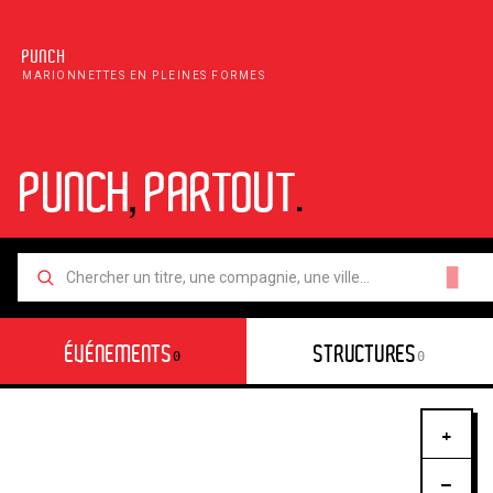
PUNCH
MARIONNETTES EN PLEINES FORMES
PUNCH
,
PARTOUT
.
█
ÉVÉNEMENTS
STRUCTURES
0
0
+
−