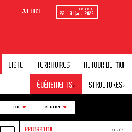
ÉDITION
CONTACT
22 — 31 janv. 2027
LISTE
TERRITOIRES
AUTOUR DE MOI
ÉVÉNEMENTS
STRUCTURES
0
0
LIEU
RÉGION
PROGRAMME
0
ÉVÉN.