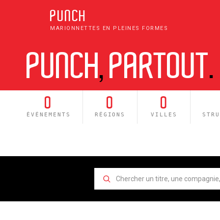
PUNCH
MARIONNETTES EN PLEINES FORMES
PUNCH
,
PARTOUT
.
0
0
0
ÉVÉNEMENTS
RÉGIONS
VILLES
STR