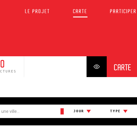
LE PROJET
CARTE
PARTICIPER
0
CARTE
UCTURES
█
JOUR
TYPE