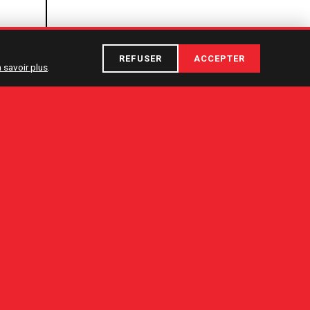
REFUSER
ACCEPTER
 savoir plus
.
ÉDITION
22 — 31 janv. 2027