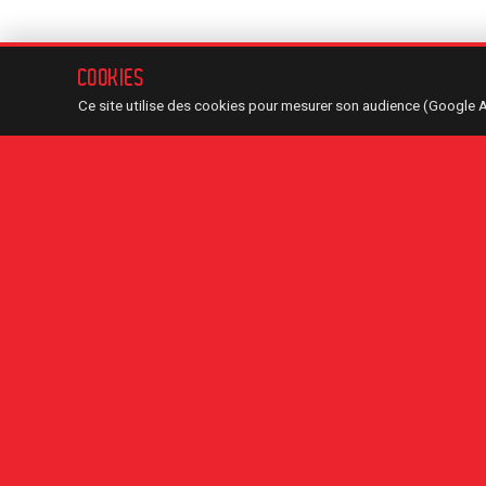
COOKIES
Ce site utilise des cookies pour mesurer son audience (Google 
LÉGENDE — TYPES