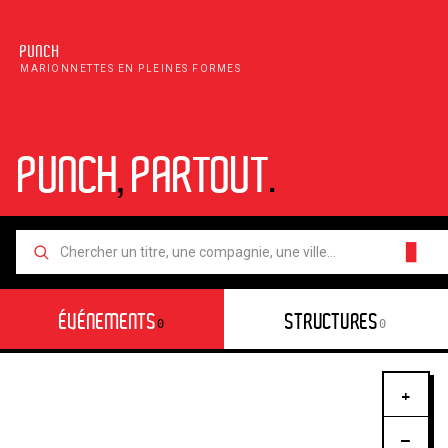
PUNCH
MARIONNETTES EN PLEINES FORMES
PUNCH
,
PARTOUT
.
█
ÉVÉNEMENTS
STRUCTURES
0
0
+
−