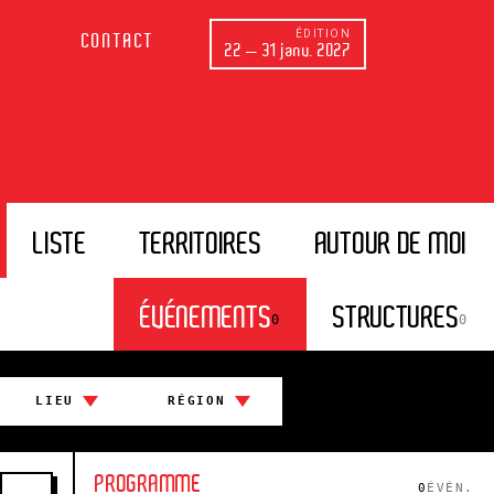
ÉDITION
CONTACT
22 — 31 janv. 2027
LISTE
TERRITOIRES
AUTOUR DE MOI
ÉVÉNEMENTS
STRUCTURES
0
0
LIEU
RÉGION
PROGRAMME
0
ÉVÉN.