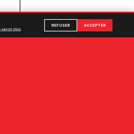
REFUSER
ACCEPTER
 savoir plus
.
ÉDITION
22 — 31 janv. 2027