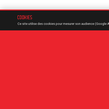
COOKIES
Ce site utilise des cookies pour mesurer son audience (Google 
LÉGENDE — TYPES