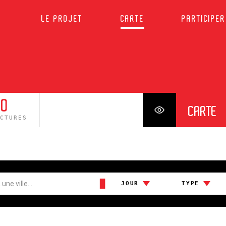
LE PROJET
CARTE
PARTICIPER
0
CARTE
UCTURES
█
JOUR
TYPE