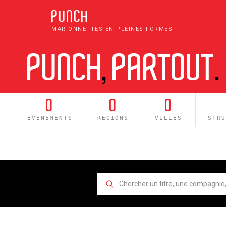
PUNCH
MARIONNETTES EN PLEINES FORMES
PUNCH
,
PARTOUT
.
0
0
0
ÉVÉNEMENTS
RÉGIONS
VILLES
STR