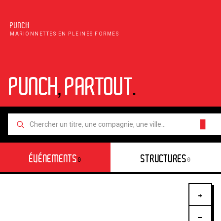
PUNCH
MARIONNETTES EN PLEINES FORMES
PUNCH
,
PARTOUT
.
█
ÉVÉNEMENTS
STRUCTURES
0
0
+
−