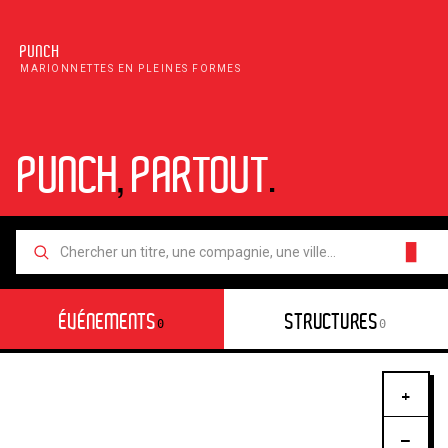
PUNCH
MARIONNETTES EN PLEINES FORMES
PUNCH
,
PARTOUT
.
█
ÉVÉNEMENTS
STRUCTURES
0
0
+
−