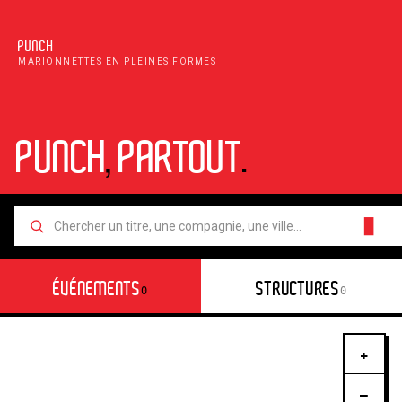
PUNCH
MARIONNETTES EN PLEINES FORMES
PUNCH
,
PARTOUT
.
█
ÉVÉNEMENTS
STRUCTURES
0
0
+
−