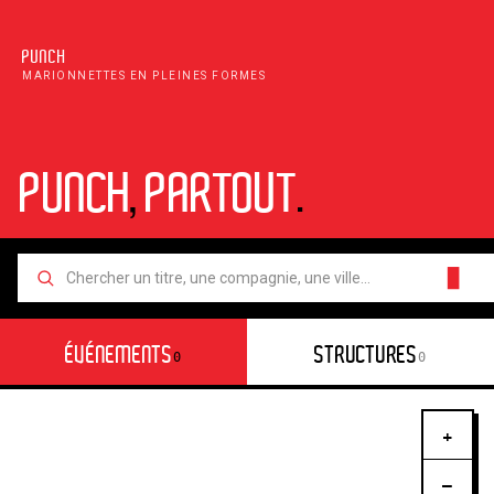
PUNCH
MARIONNETTES EN PLEINES FORMES
PUNCH
,
PARTOUT
.
█
ÉVÉNEMENTS
STRUCTURES
0
0
+
−