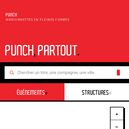
PUNCH
MARIONNETTES EN PLEINES FORMES
PUNCH
,
PARTOUT
.
█
ÉVÉNEMENTS
STRUCTURES
0
0
+
−