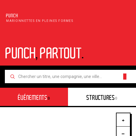
PUNCH
MARIONNETTES EN PLEINES FORMES
PUNCH
,
PARTOUT
.
█
ÉVÉNEMENTS
STRUCTURES
0
0
+
−